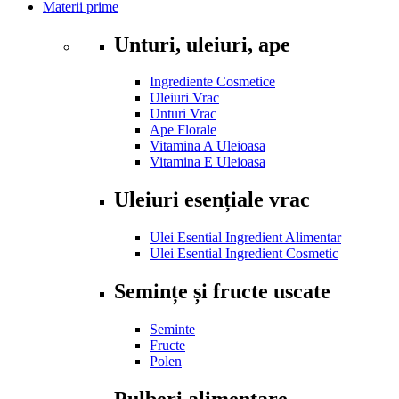
Materii prime
Unturi, uleiuri, ape
Ingrediente Cosmetice
Uleiuri Vrac
Unturi Vrac
Ape Florale
Vitamina A Uleioasa
Vitamina E Uleioasa
Uleiuri esențiale vrac
Ulei Esential Ingredient Alimentar
Ulei Esential Ingredient Cosmetic
Semințe și fructe uscate
Seminte
Fructe
Polen
Pulberi alimentare