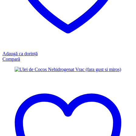
Adaugă ca dorință
Compară