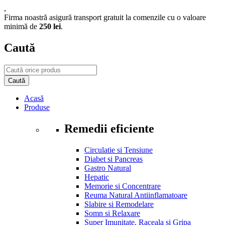
,
Firma noastră asigură transport gratuit la comenzile cu o valoare
minimă de
250 lei
.
Caută
Acasă
Produse
Remedii eficiente
Circulatie si Tensiune
Diabet si Pancreas
Gastro Natural
Hepatic
Memorie si Concentrare
Reuma Natural Antiinflamatoare
Slabire si Remodelare
Somn si Relaxare
Super Imunitate, Raceala si Gripa