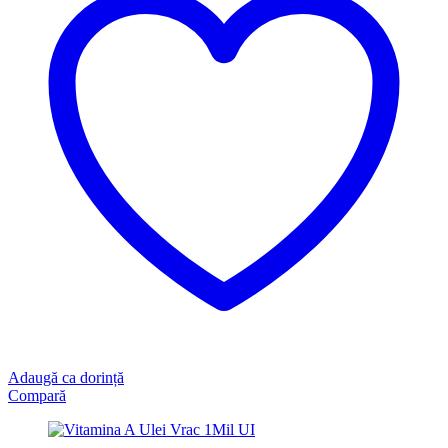
Adaugă ca dorință
Compară