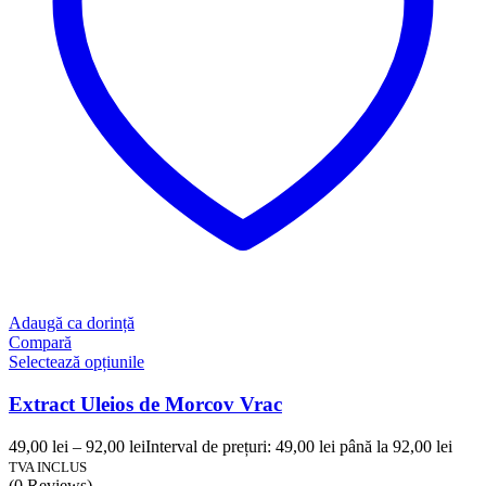
Adaugă ca dorință
Compară
Selectează opțiunile
Extract Uleios de Morcov Vrac
49,00
lei
–
92,00
lei
Interval de prețuri: 49,00 lei până la 92,00 lei
TVA INCLUS
(0 Reviews)