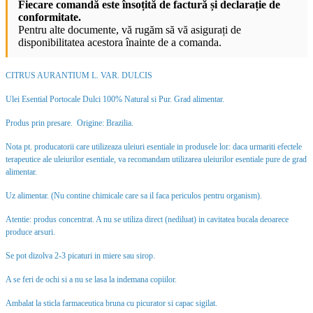
Fiecare comandă este însoțită de factură și declarație de
conformitate.
Pentru alte documente, vă rugăm să vă asigurați de
disponibilitatea acestora înainte de a comanda.
CITRUS AURANTIUM L. VAR. DULCIS
Ulei Esential Portocale Dulci 100% Natural si Pur. Grad alimentar.
Produs prin presare. Origine: Brazilia.
Nota pt. producatorii care utilizeaza uleiuri esentiale in produsele lor: daca urmariti efectele
terapeutice ale uleiurilor esentiale, va recomandam utilizarea uleiurilor esentiale pure de grad
alimentar.
Uz alimentar. (Nu contine chimicale care sa il faca periculos pentru organism).
Atentie: produs concentrat. A nu se utiliza direct (nediluat) in cavitatea bucala deoarece
produce arsuri.
Se pot dizolva 2-3 picaturi in miere sau sirop.
A se feri de ochi si a nu se lasa la indemana copiilor.
Ambalat la sticla farmaceutica bruna cu picurator si capac sigilat.