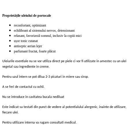
Proprietățile uleiului de portocale
reconfortant, optimizant
echilibrant al sistemului nervos, detensionant
relaxant, favorizeză somnul, inclusiv la copiii mici
ușor tonic cutanat
antiseptic aerian lejer
parfumant fructat, foarte plăcut
Uleiurile esentiale nu se vor utiliza direct pe piele ci vor fi utilizate in amestec cu un ulei
vegetal sau ingrediente in creme.
Pentru uzul intern se pot dilua 2-3 picaturi in miere sau sirop.
A se feri de contactul cu ochii.
Nu se introduce in cavitatea bucala nediluat
Este indicat sa testati din punct de vedere al potentialului alergenic, inainte de utilizare,
fiecare ulei.
Pentru utilizare interna va rugam consultati medicul.