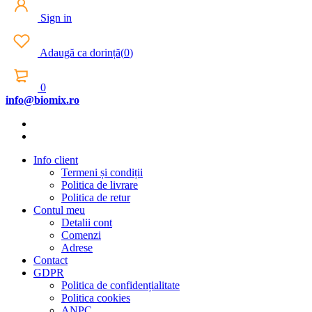
Sign in
Adaugă ca dorință
(
0
)
0
info@biomix.ro
Info client
Termeni și condiții
Politica de livrare
Politica de retur
Contul meu
Detalii cont
Comenzi
Adrese
Contact
GDPR
Politica de confidențialitate
Politica cookies
ANPC