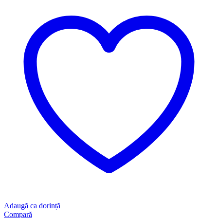
Adaugă ca dorință
Compară