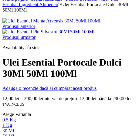
Esential Ingredient Alimentar
>
Ulei Esential Portocale Dulci 30Ml
50Ml 100Ml
Produsul anterior
Produsul următor
Availability:
În stoc
Ulei Esential Portocale Dulci
30Ml 50Ml 100Ml
Adaugă o recenzie dacă ai cumpărat acest produs
12,00
lei
–
290,00
lei
Interval de prețuri: 12,00 lei până la 290,00 lei
TVA INCLUS
Alege Varianta
0.5 Kg
1 Kg
30 Ml