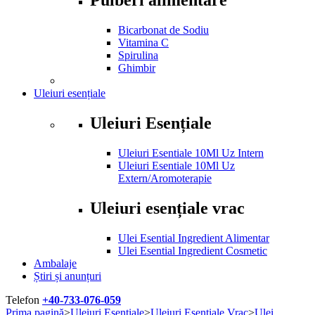
Bicarbonat de Sodiu
Vitamina C
Spirulina
Ghimbir
Uleiuri esențiale
Uleiuri Esențiale
Uleiuri Esentiale 10Ml Uz Intern
Uleiuri Esentiale 10Ml Uz
Extern/Aromoterapie
Uleiuri esențiale vrac
Ulei Esential Ingredient Alimentar
Ulei Esential Ingredient Cosmetic
Ambalaje
Știri și anunțuri
Telefon
+40-733-076-059
Prima pagină
>
Uleiuri Esentiale
>
Uleiuri Esentiale Vrac
>
Ulei