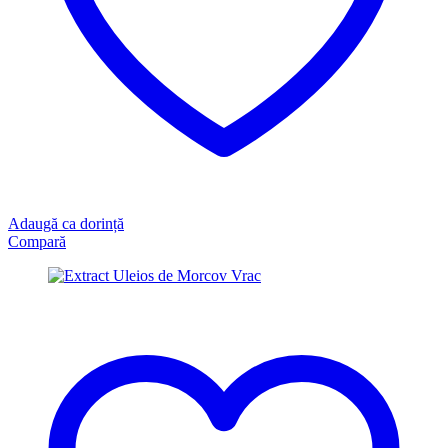
Adaugă ca dorință
Compară