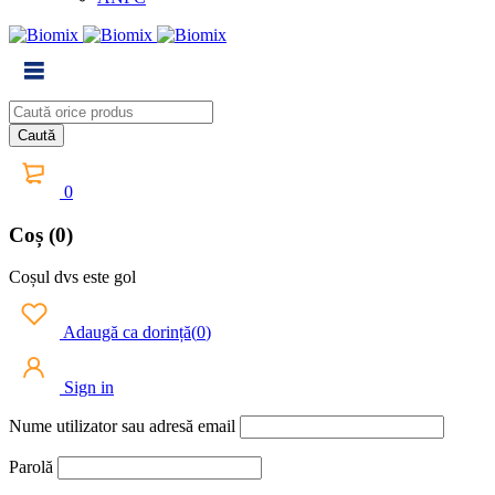
0
Coș (0)
Coșul dvs este gol
Adaugă ca dorință
(
0
)
Sign in
Nume utilizator sau adresă email
Parolă