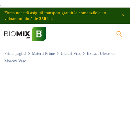
,
Firma noastră asigură transport gratuit la comenzile cu o
valoare minimă de
250 lei
.
Prima pagină
Materii Prime
Uleiuri Vrac
Extract Uleios de
Morcov Vrac