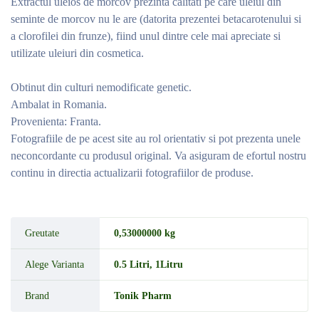
Extractul uleios de morcov prezinta calitati pe care uleiul din
seminte de morcov nu le are (datorita prezentei betacarotenului si
a clorofilei din frunze), fiind unul dintre cele mai apreciate si
utilizate uleiuri din cosmetica.
Obtinut din culturi nemodificate genetic.
Ambalat in Romania.
Provenienta: Franta.
Fotografiile de pe acest site au rol orientativ si pot prezenta unele
neconcordante cu produsul original. Va asiguram de efortul nostru
continu in directia actualizarii fotografiilor de produse.
Greutate
0,53000000 kg
Alege Varianta
0.5 Litri
,
1Litru
Brand
Tonik Pharm