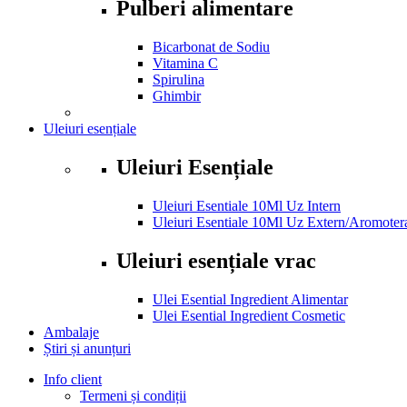
Pulberi alimentare
Bicarbonat de Sodiu
Vitamina C
Spirulina
Ghimbir
Uleiuri esențiale
Uleiuri Esențiale
Uleiuri Esentiale 10Ml Uz Intern
Uleiuri Esentiale 10Ml Uz Extern/Aromoter
Uleiuri esențiale vrac
Ulei Esential Ingredient Alimentar
Ulei Esential Ingredient Cosmetic
Ambalaje
Știri și anunțuri
Info client
Termeni și condiții