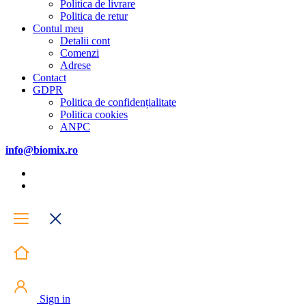
Politica de livrare
Politica de retur
Contul meu
Detalii cont
Comenzi
Adrese
Contact
GDPR
Politica de confidențialitate
Politica cookies
ANPC
info@biomix.ro
Sign in