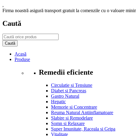
,
Firma noastră asigură transport gratuit la comenzile cu o valoare min
Caută
Acasă
Produse
Remedii eficiente
Circulatie si Tensiune
Diabet si Pancreas
Gastro Natural
Hepatic
Memorie si Concentrare
Reuma Natural Antiinflamatoare
Slabire si Remodelare
Somn si Relaxare
Super Imunitate, Raceala si Gripa
Vitalitate