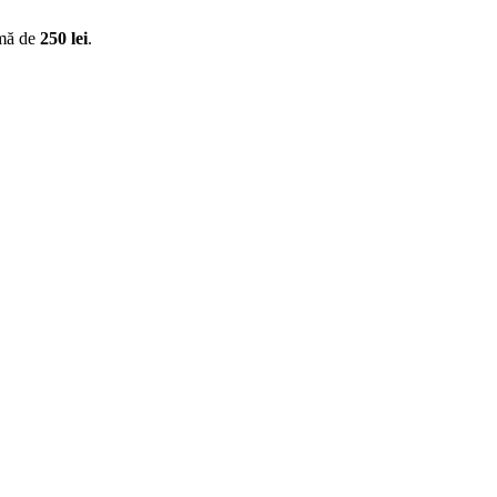
imă de
250 lei
.