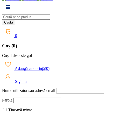
0
Coș (0)
Coșul dvs este gol
Adaugă ca dorință
(
0
)
Sign in
Nume utilizator sau adresă email
Parolă
Ține-mă minte