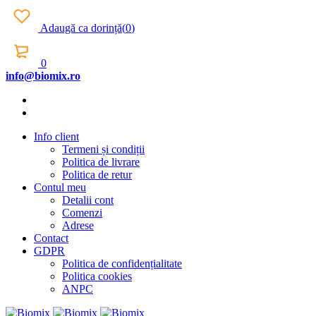
Adaugă ca dorință
(
0
)
0
info@biomix.ro
Info client
Termeni și condiții
Politica de livrare
Politica de retur
Contul meu
Detalii cont
Comenzi
Adrese
Contact
GDPR
Politica de confidențialitate
Politica cookies
ANPC