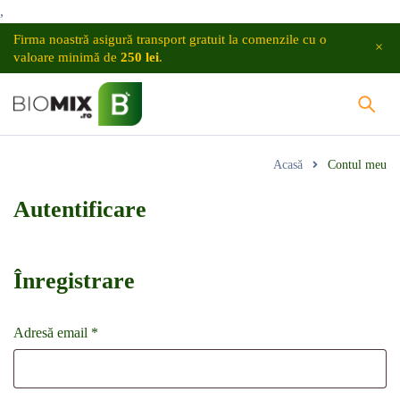
,
Firma noastră asigură transport gratuit la comenzile cu o
valoare minimă de
250 lei
.
Acasă
Contul meu
Autentificare
Înregistrare
Adresă email
*