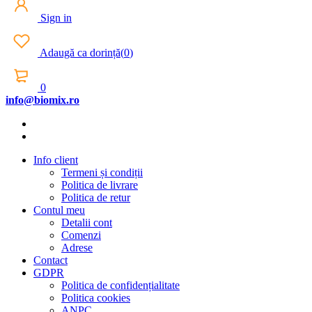
Sign in
Adaugă ca dorință
(
0
)
0
info@biomix.ro
Info client
Termeni și condiții
Politica de livrare
Politica de retur
Contul meu
Detalii cont
Comenzi
Adrese
Contact
GDPR
Politica de confidențialitate
Politica cookies
ANPC