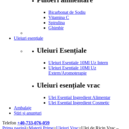
Bicarbonat de Sodiu
Vitamina C
Spirulina
Ghimbir
Uleiuri esențiale
Uleiuri Esențiale
Uleiuri Esentiale 10Ml Uz Intern
Uleiuri Esentiale 10Ml Uz
Extern/Aromoterapie
Uleiuri esențiale vrac
Ulei Esential Ingredient Alimentar
Ulei Esential Ingredient Cosmetic
Ambalaje
Știri și anunțuri
Telefon
+40-733-076-059
Prima pagină
>
Materii Prime
>
Uleiuri Vrac
>
Ulei de Ricin Vrac –