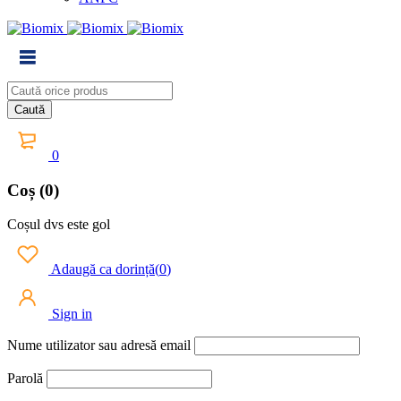
0
Coș (0)
Coșul dvs este gol
Adaugă ca dorință
(
0
)
Sign in
Nume utilizator sau adresă email
Parolă