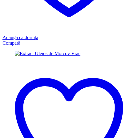
Adaugă ca dorință
Compară