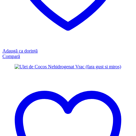
Adaugă ca dorință
Compară