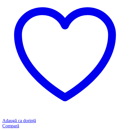
Adaugă ca dorință
Compară