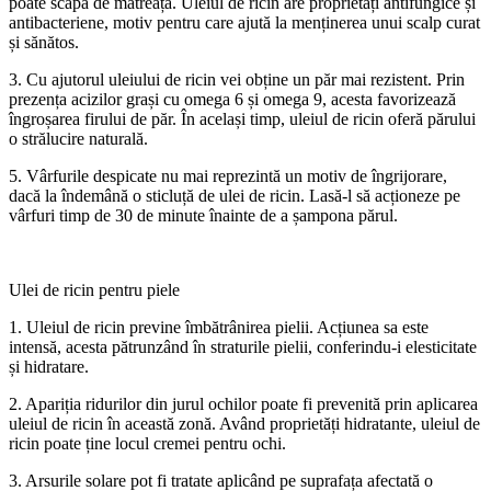
poate scăpa de mătreață. Uleiul de ricin are proprietăți antifungice și
antibacteriene, motiv pentru care ajută la menținerea unui scalp curat
și sănătos.
3. Cu ajutorul uleiului de ricin vei obține un păr mai rezistent. Prin
prezența acizilor grași cu omega 6 și omega 9, acesta favorizează
îngroșarea firului de păr. În același timp, uleiul de ricin oferă părului
o strălucire naturală.
5. Vârfurile despicate nu mai reprezintă un motiv de îngrijorare,
dacă la îndemână o sticluță de ulei de ricin. Lasă-l să acționeze pe
vârfuri timp de 30 de minute înainte de a șampona părul.
Ulei de ricin pentru piele
1. Uleiul de ricin previne îmbătrânirea pielii. Acțiunea sa este
intensă, acesta pătrunzând în straturile pielii, conferindu-i elesticitate
și hidratare.
2. Apariția ridurilor din jurul ochilor poate fi prevenită prin aplicarea
uleiul de ricin în această zonă. Având proprietăți hidratante, uleiul de
ricin poate ține locul cremei pentru ochi.
3. Arsurile solare pot fi tratate aplicând pe suprafața afectată o