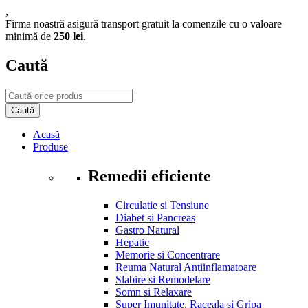
,
Firma noastră asigură transport gratuit la comenzile cu o valoare
minimă de
250 lei
.
Caută
Acasă
Produse
Remedii eficiente
Circulatie si Tensiune
Diabet si Pancreas
Gastro Natural
Hepatic
Memorie si Concentrare
Reuma Natural Antiinflamatoare
Slabire si Remodelare
Somn si Relaxare
Super Imunitate, Raceala si Gripa