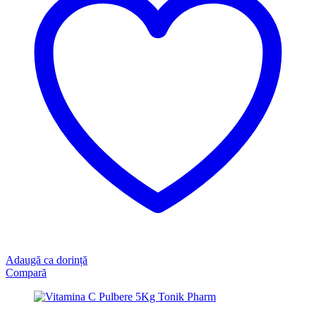
Adaugă ca dorință
Compară