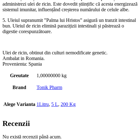
administrezi ulei de ricin. Este dovedit științific că acesta energizează
sistemul imunitar, influențând creșterea numărului de celule albe.
5. Uleiul supranumit ”Palma lui Hristos” asigură un tranzit intestinal
bun. Uleiul de ricin elimină parazițizii intestinali și păstrează o
digestie corespunzătoare.
Ulei de ricin, obtinut din culturi nemodificate genetic.
Ambalat in Romania.
Provenienta: Spania
Greutate
1,00000000 kg
Brand
Tonik Pharm
Alege Varianta
1Litru
,
5 L
,
200 Kg
Recenzii
Nu există recenzii până acum.