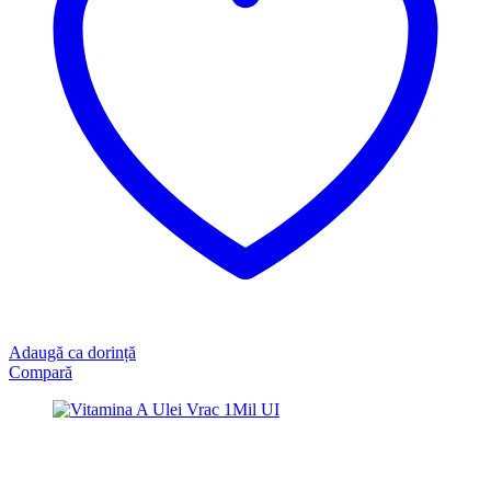
Adaugă ca dorință
Compară