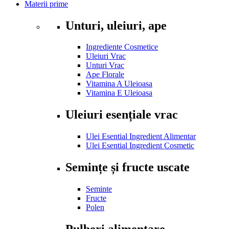
Materii prime
Unturi, uleiuri, ape
Ingrediente Cosmetice
Uleiuri Vrac
Unturi Vrac
Ape Florale
Vitamina A Uleioasa
Vitamina E Uleioasa
Uleiuri esențiale vrac
Ulei Esential Ingredient Alimentar
Ulei Esential Ingredient Cosmetic
Semințe și fructe uscate
Seminte
Fructe
Polen
Pulberi alimentare