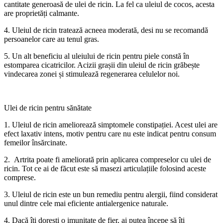
cantitate generoasă de ulei de ricin. La fel ca uleiul de cocos, acesta
are proprietăți calmante.
4. Uleiul de ricin tratează acneea moderată, desi nu se recomandă
persoanelor care au tenul gras.
5. Un alt beneficiu al uleiului de ricin pentru piele constă în
estomparea cicatricilor. Acizii grașii din uleiul de ricin grăbește
vindecarea zonei și stimulează regenerarea celulelor noi.
Ulei de ricin pentru sănătate
1. Uleiul de ricin ameliorează simptomele constipației. Acest ulei are
efect laxativ intens, motiv pentru care nu este indicat pentru consum
femeilor însărcinate.
2. Artrita poate fi ameliorată prin aplicarea compreselor cu ulei de
ricin. Tot ce ai de făcut este să masezi articulațiile folosind aceste
comprese.
3. Uleiul de ricin este un bun remediu pentru alergii, fiind considerat
unul dintre cele mai eficiente antialergenice naturale.
4. Dacă îți dorești o imunitate de fier, ai putea începe să îți