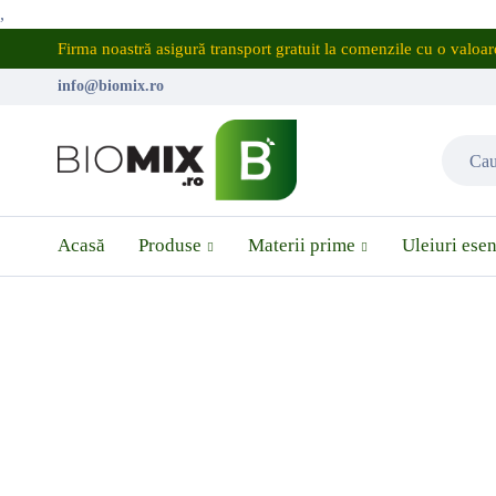
,
Firma noastră asigură transport gratuit la comenzile cu o valo
info@biomix.ro
Acasă
Produse
Materii prime
Uleiuri esen
INDISPONIBIL