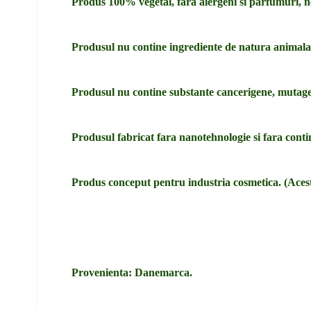
Produs 100% vegetal, fara alergeni si parfumuri, ne
Produsul nu contine ingrediente de natura animala s
Produsul nu contine substante cancerigene, mutagen
Produsul fabricat fara nanotehnologie si fara cont
Produs conceput pentru industria cosmetica. (Acest
Provenienta: Danemarca.