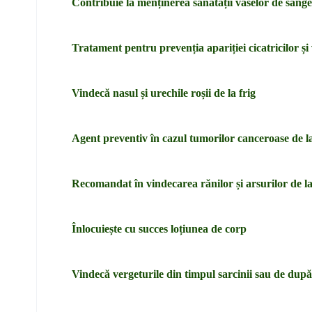
Contribuie la menținerea sănătății vaselor de sânge
Tratament pentru prevenția apariției cicatricilor și
Vindecă nasul și urechile roșii de la frig
Agent preventiv în cazul tumorilor canceroase de la 
Recomandat în vindecarea rănilor și arsurilor de la 
Înlocuiește cu succes loțiunea de corp
Vindecă vergeturile din timpul sarcinii sau de după