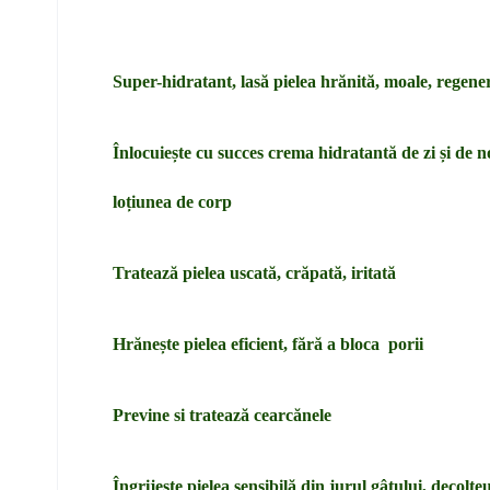
Super-hidratant, lasă pielea hrănită, moale, regene
Înlocuiește cu succes crema hidratantă de zi și de 
loțiunea de corp
Tratează pielea uscată, crăpată, iritată
Hrănește pielea eficient, fără a bloca porii
Previne si tratează cearcănele
Îngrijește pielea sensibilă din jurul gâtului, decolte