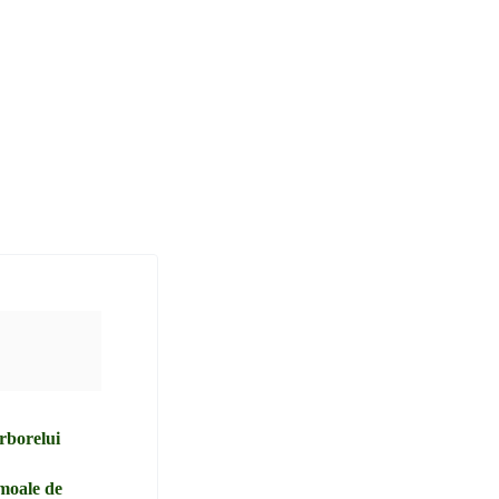
arborelui
 moale de