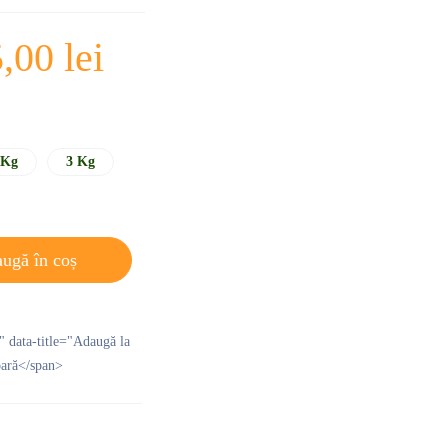
5,00
lei
 Kg
3 Kg
ugă în coș
p" data-title="Adaugă la
pară</span>