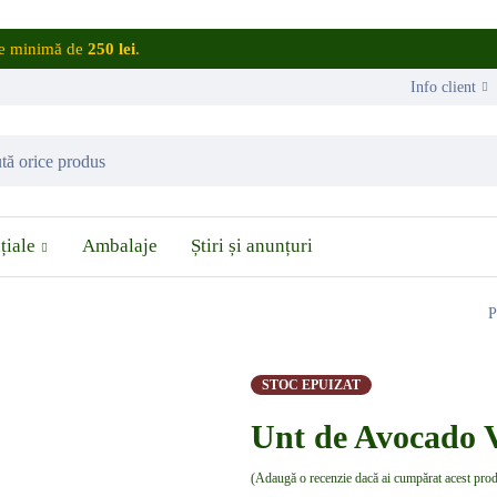
are minimă de
250 lei
.
Info client
țiale
Ambalaje
Știri și anunțuri
P
STOC EPUIZAT
Unt de Avocado 
Adaugă o recenzie dacă ai cumpărat acest pro