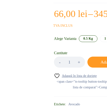
66,00
lei
–
34
TVA INCLUS
Alege Varianta
0.5 Kg
1
Cantitate
Ada
<span class="ts-tooltip button-toolti
lista de comparat">Com
Etichete:
Avocado