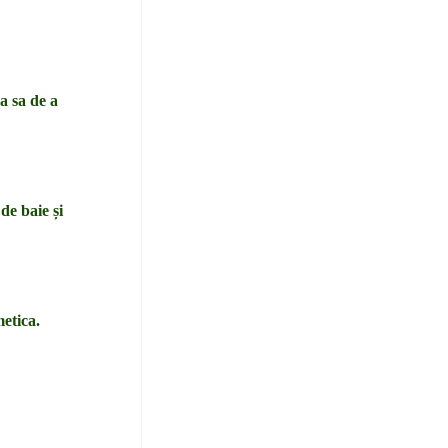
a sa de a
de baie și
metica.