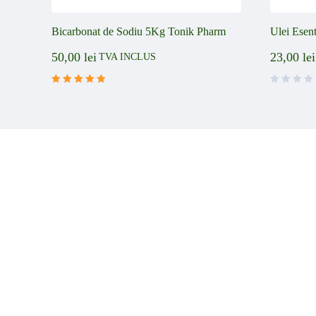
Bicarbonat de Sodiu 5Kg Tonik Pharm
Ulei Esen
50,00
lei
23,00
lei
TVA INCLUS
Evaluat la
din 5
5