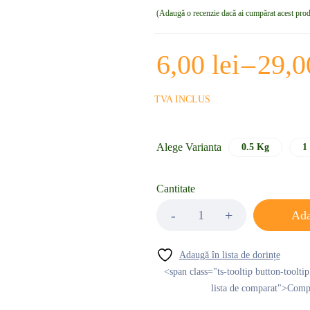
Adaugă o recenzie dacă ai cumpărat acest pro
6,00
lei
–
29,
TVA INCLUS
Alege Varianta
0.5 Kg
1
Cantitate
Ada
<span class="ts-tooltip button-toolti
lista de comparat">Com