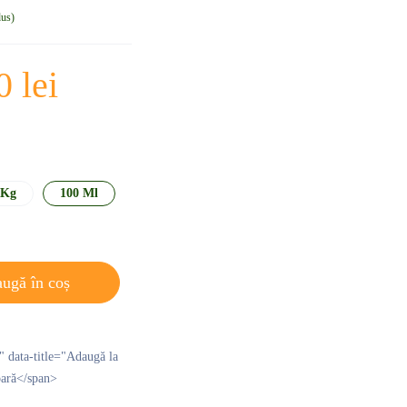
dus
00
lei
 Kg
100 Ml
ugă în coș
p" data-title="Adaugă la
pară</span>