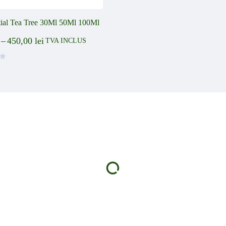
tial Tea Tree 30Ml 50Ml 100Ml
–
450,00
lei
TVA INCLUS