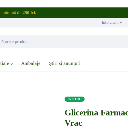
are minimă de
250 lei
.
Info client
țiale
Ambalaje
Știri și anunțuri
ÎN STOC
Glicerina Farmac
Vrac