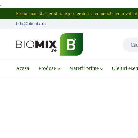
,
Firma noastră asigură transport gratuit la comenzile cu o valo
info@biomix.ro
Acasă
Produse
Materii prime
Uleiuri esen