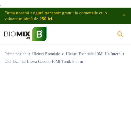
,
Firma noastră asigură transport gratuit la comenzile cu o
valoare minimă de
250 lei
.
Prima pagină
Uleiuri Esentiale
Uleiuri Esentiale 10Ml Uz Intern
Ulei Esential Litsea Cubeba 10Ml Tonik Pharm