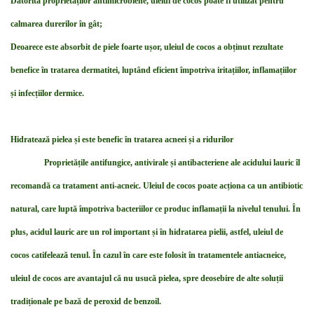
Datorită proprietăților antimicrobiene, uleiul de cocos poate fi utilizat pentru
calmarea durerilor în gât;
Deoarece este absorbit de piele foarte ușor, uleiul de cocos a obținut rezultate
benefice în tratarea dermatitei, luptând eficient împotriva iritațiilor, inflamațiilor
și infecțiilor dermice.
Hidratează pielea și este benefic în tratarea acneei și a ridurilor
Proprietățile antifungice, antivirale și antibacteriene ale acidului lauric îl
recomandă ca tratament anti-acneic. Uleiul de cocos poate acționa ca un antibiotic
natural, care luptă împotriva bacteriilor ce produc inflamații la nivelul tenului. În
plus, acidul lauric are un rol important și în hidratarea pielii, astfel, uleiul de
cocos catifelează tenul. În cazul în care este folosit în tratamentele antiacneice,
uleiul de cocos are avantajul că nu usucă pielea, spre deosebire de alte soluții
tradiționale pe bază de peroxid de benzoil.