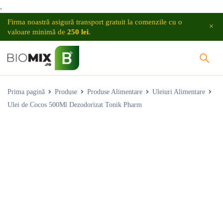
,
Firma noastră asigură transport gratuit la comenzile cu o
valoare minimă de
250 lei
.
Prima pagină
Produse
Produse Alimentare
Uleiuri Alimentare
Ulei de Cocos 500Ml Dezodorizat Tonik Pharm