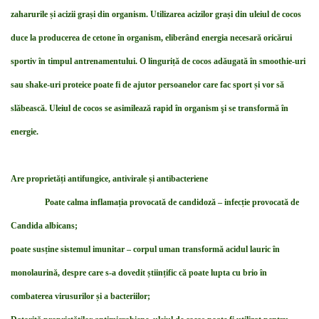
zaharurile și acizii grași din organism. Utilizarea acizilor grași din uleiul de cocos
duce la producerea de cetone în organism, eliberând energia necesară oricărui
sportiv în timpul antrenamentului. O linguriță de cocos adăugată în smoothie-uri
sau shake-uri proteice poate fi de ajutor persoanelor care fac sport și vor să
slăbească. Uleiul de cocos se asimilează rapid în organism şi se transformă în
energie.
Are proprietăți antifungice, antivirale și antibacteriene
Poate calma inflamația provocată de candidoză – infecție provocată de
Candida albicans;
poate susține sistemul imunitar – corpul uman transformă acidul lauric în
monolaurină, despre care s-a dovedit științific că poate lupta cu brio în
combaterea virusurilor și a bacteriilor;