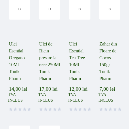
Ulei
Ulei de
Ulei
Zahar din
Esential
Ricin
Esential
Floare de
Oregano
presare la
Tea Tree
Cocos
10Ml
rece 250Ml
10Ml
150gr
Tonik
Tonik
Tonik
Tonik
Pharm
Pharm
Pharm
Pharm
14,00
lei
17,00
lei
12,00
lei
7,00
lei
TVA
TVA
TVA
TVA
INCLUS
INCLUS
INCLUS
INCLUS