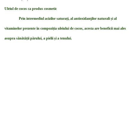
Uleiul de cocos ca produs cosmetic
Prin intermediul acizilor saturați, al antioxidanţilor naturali și al
vitaminelor prezente în compoziția uleiului de cocos, acesta are beneficii mai ales
asupra sănătății părului, a pielii și a tenului.