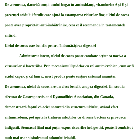
De asemenea, datorită conținutului bogat în antioxidanți, vitaminelor A și E și
prezenței acidului ferulic care ajută la estomparea ridurilor fine, uleiul de cocos
poate avea proprietăți anti-îmbătrânire, ceea ce îl recomandă în tratamentele
antirid.
Uleiul de cocos este benefic pentru îmbunătățirea digestiei
Administrat intern, uleiul de cocos poate combate acțiunea nociva a
virusurilor și bacteriilor. Prin mecanismul lipidelor cu rol antimicrobian, cum ar fi
acidul capric și cel lauric, acest produs poate susține sistemul imunitar.
De asemenea, uleiul de cocos are un efect benefic asupra digestiei. Un studiu
efectuat de Gastroparesis and Dysmotilities Association, din Canada,
demonstrează faptul că acizii saturați din structura uleiului, având efect
antimicrobian, pot ajuta la tratarea infecțiilor cu diverse bacterii ce provoacă
indigestii. Stomacul fiind mai puțin expus riscurilor indigestiei, poate fi combătut
mult mai ușor și sindromul colonului iritabil.