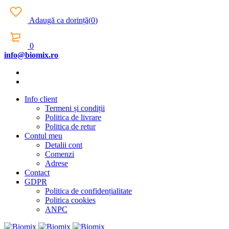
Adaugă ca dorință
(
0
)
0
info@biomix.ro
Info client
Termeni și condiții
Politica de livrare
Politica de retur
Contul meu
Detalii cont
Comenzi
Adrese
Contact
GDPR
Politica de confidențialitate
Politica cookies
ANPC