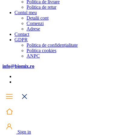
Politica de livrare
Politica de retur
Contul meu
Detalii cont
Comenzi
Adrese
Contact
GDPR
Politica de confidențialitate
Politica cookies
ANPC
info@biomix.ro
Sign in