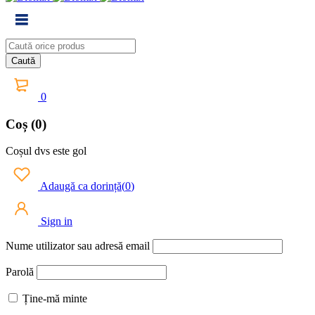
0
Coș (0)
Coșul dvs este gol
Adaugă ca dorință
(
0
)
Sign in
Nume utilizator sau adresă email
Parolă
Ține-mă minte