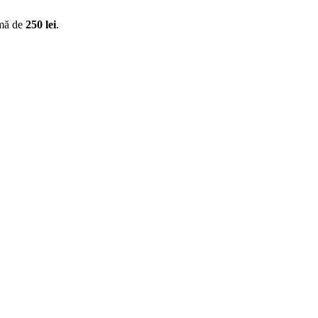
imă de
250 lei
.