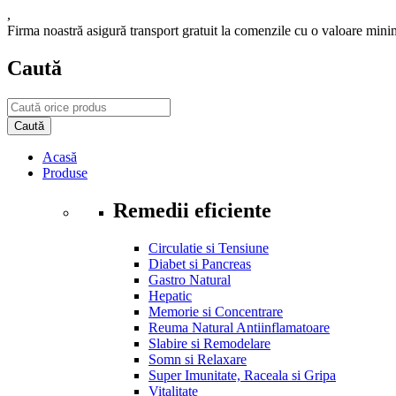
,
Firma noastră asigură transport gratuit la comenzile cu o valoare min
Caută
Acasă
Produse
Remedii eficiente
Circulatie si Tensiune
Diabet si Pancreas
Gastro Natural
Hepatic
Memorie si Concentrare
Reuma Natural Antiinflamatoare
Slabire si Remodelare
Somn si Relaxare
Super Imunitate, Raceala si Gripa
Vitalitate