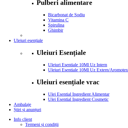
Pulberi alimentare
Bicarbonat de Sodiu
Vitamina C
Spirulina
Ghimbir
Uleiuri esențiale
Uleiuri Esențiale
Uleiuri Esentiale 10Ml Uz Intern
Uleiuri Esentiale 10Ml Uz Extern/Aromoter
Uleiuri esențiale vrac
Ulei Esential Ingredient Alimentar
Ulei Esential Ingredient Cosmetic
Ambalaje
Știri și anunțuri
Info client
Termeni și condiții