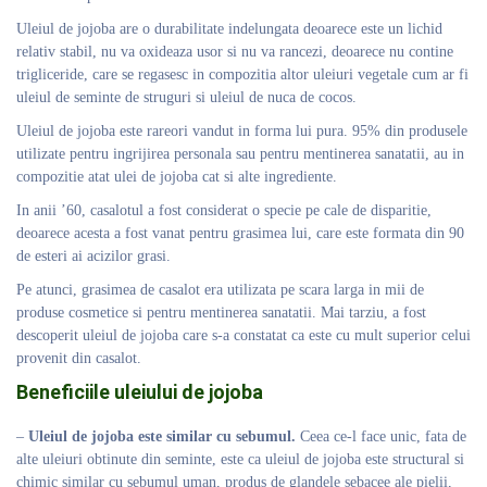
Uleiul de jojoba are o durabilitate indelungata deoarece este un lichid
relativ stabil, nu va oxideaza usor si nu va rancezi, deoarece nu contine
trigliceride, care se regasesc in compozitia altor uleiuri vegetale cum ar fi
uleiul de seminte de struguri si uleiul de nuca de cocos.
Uleiul de jojoba este rareori vandut in forma lui pura. 95% din produsele
utilizate pentru ingrijirea personala sau pentru mentinerea sanatatii, au in
compozitie atat ulei de jojoba cat si alte ingrediente.
In anii ’60, casalotul a fost considerat o specie pe cale de disparitie,
deoarece acesta a fost vanat pentru grasimea lui, care este formata din 90
de esteri ai acizilor grasi.
Pe atunci, grasimea de casalot era utilizata pe scara larga in mii de
produse cosmetice si pentru mentinerea sanatatii. Mai tarziu, a fost
descoperit uleiul de jojoba care s-a constatat ca este cu mult superior celui
provenit din casalot.
Beneficiile uleiului de jojoba
–
Uleiul de jojoba este similar cu sebumul.
Ceea ce-l face unic, fata de
alte uleiuri obtinute din seminte, este ca uleiul de jojoba este structural si
chimic similar cu sebumul uman, produs de glandele sebacee ale pielii,