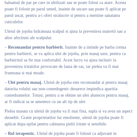
balsamul de par pe care in ultilizati sau se poate folosi ca atare. Acesta
poate fi folosit pe parul umed, inainte de uscare sau poate fi aplicat pe
parul uscat, pentru a-i oferi stralucire si pentru a mentine sanatatea
cuticulelor.
Uleiul de jojoba hidrateaza scalpul si ajuta la prevenirea matretii sau a
altor afectiuni ale scalpului.
–
Recomandat pentru barbierit.
Inainte de a intinde pe barba crema
pentru barbierit, se va aplica ulei de jojoba, prin masaj usor, pentru ca
barbieritul sa fie mai confortabil. Acest lucru va ajuta inclusiv la
prevenirea iritatiilor provocate de lama de ras, iar pielea va fi mai
frumoasa si mai moale.
–
Ulei pentru masaj.
Uleiul de jojoba este recomandat si pentru masaj
datorita rolului sau non-comedogenic deoarece impiedica aparitia
comedoamelor. Totusi, pentru a se obtine un ulei alunecos pentru masaj,
ar fi indicat sa se amestece cu un alt tip de ulei.
Pielea masata cu uleiul de jojoba va fi mai fina, supla si va avea un aspect
deosebit. Gratie proprietatilor lui emoliente, uleiul de jojoba poate fi
aplicat dupa epilat pentru calmarea pielii iritate si sensibile.
– Rol terapeutic.
Uleiul de jojoba poate fi folosit ca adjuvant in