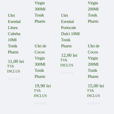
Ulei
Ulei
Esential
Esential
Litsea
Portocale
Cubeba
Dulci 10Ml
10Ml
Tonik
Tonik
Ulei de
Pharm
Ulei de
Pharm
Cocos
Cocos
12,00
lei
Virgin
Virgin
TVA
11,00
lei
300Ml
200Ml
INCLUS
TVA
Tonik
Tonik
INCLUS
Pharm
Pharm
19,90
lei
15,00
lei
TVA
TVA
INCLUS
INCLUS