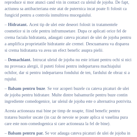
reproduce si mor atunci cand vin in contact cu uleiul de jojoba. De fapt,
actiunea sa antibacteriana este atat de puternica incat poate fi folosit ca
fungicid pentru a controla inmultirea mucegaiului.
–
Hidratant.
Acest tip de ulei este deseori folosit in tratamentele
cosmetice si in cele pentru infrumusetare. Dupa ce aplicati orice fel de
crema faciala hidratanta, adaugati cateva picaturi de ulei de jojoba pentru
a amplifica proprietatile hidratante ale cremei. Descuamarea va disparea
si crema hidratanta va avea un efect benefic asupra pielii.
–
Demachiant.
Intrucat uleiul de jojoba nu este iritant pentru ochi si nici
nu provoaca alergii, il puteti folosi pentru indepartarea machiajului
ochilor, dar si pentru indepartarea fondului de ten, fardului de obraz si a
rujului.
–
Balsam pentru buze
. Se vor acoperi buzele cu cateva picaturi de ulei
de jojoba pentru hidratare. Multe dintre balsamurile pentru buze contin
ingrediente comedogenice, iar uleiul de jojoba este o alternativa potrivita.
Acesta actioneaza mai bine pe timp de noapte, fiind benefic pentru
tratarea buzelor uscate (in caz de nevoie se poate aplica si vaselina pura
care este non-comedogenica si care actioneaza la fel de bine).
–
Balsam pentru par.
Se vor adauga cateva picaturi de ulei de jojoba in