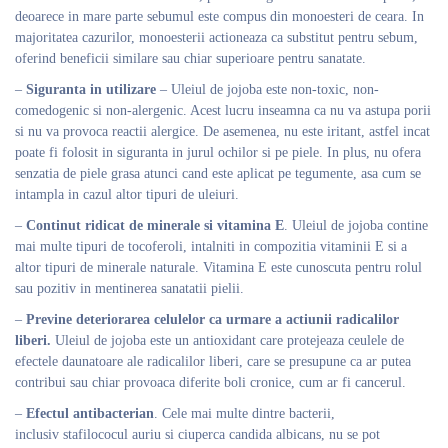
deoarece in mare parte sebumul este compus din monoesteri de ceara. In
majoritatea cazurilor, monoesterii actioneaza ca substitut pentru sebum,
oferind beneficii similare sau chiar superioare pentru sanatate.
–
Siguranta in utilizare
– Uleiul de jojoba este non-toxic, non-
comedogenic si non-alergenic. Acest lucru inseamna ca nu va astupa porii
si nu va provoca reactii alergice. De asemenea, nu este iritant, astfel incat
poate fi folosit in siguranta in jurul ochilor si pe piele. In plus, nu ofera
senzatia de piele grasa atunci cand este aplicat pe tegumente, asa cum se
intampla in cazul altor tipuri de uleiuri.
–
Continut ridicat de minerale si vitamina E
. Uleiul de jojoba contine
mai multe tipuri de tocoferoli, intalniti in compozitia vitaminii E si a
altor tipuri de minerale naturale. Vitamina E este cunoscuta pentru rolul
sau pozitiv in mentinerea sanatatii pielii.
–
Previne deteriorarea celulelor ca urmare a actiunii radicalilor
liberi.
Uleiul de jojoba este un antioxidant care protejeaza ceulele de
efectele daunatoare ale radicalilor liberi, care se presupune ca ar putea
contribui sau chiar provoaca diferite boli cronice, cum ar fi cancerul.
–
Efectul antibacterian
. Cele mai multe dintre bacterii,
inclusiv stafilococul auriu si ciuperca candida albicans, nu se pot