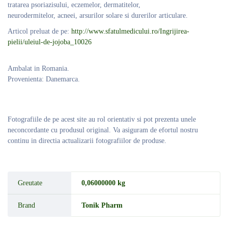
tratarea psoriazisului, eczemelor, dermatitelor,
neurodermitelor, acneei, arsurilor solare si durerilor articulare.
Articol preluat de pe:
http://www.sfatulmedicului.ro/Ingrijirea-
pielii/uleiul-de-jojoba_10026
Ambalat in Romania.
Provenienta: Danemarca.
Fotografiile de pe acest site au rol orientativ si pot prezenta unele
neconcordante cu produsul original. Va asiguram de efortul nostru
continu in directia actualizarii fotografiilor de produse.
Greutate
0,06000000 kg
Brand
Tonik Pharm