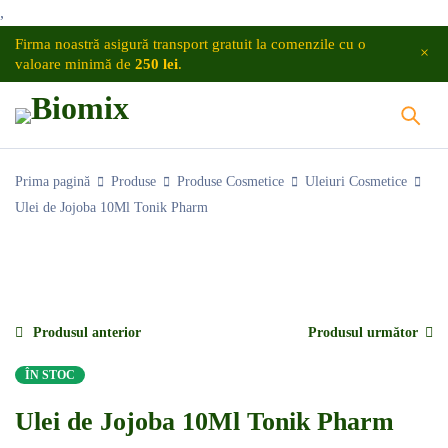
,
Firma noastră asigură transport gratuit la comenzile cu o
valoare minimă de
250 lei
.
Prima pagină
Produse
Produse Cosmetice
Uleiuri Cosmetice
Ulei de Jojoba 10Ml Tonik Pharm
Produsul anterior
Produsul următor
ÎN STOC
Ulei de Jojoba 10Ml Tonik Pharm