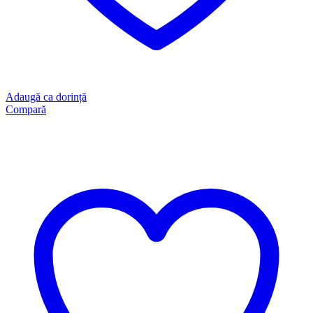
Adaugă ca dorință
Compară