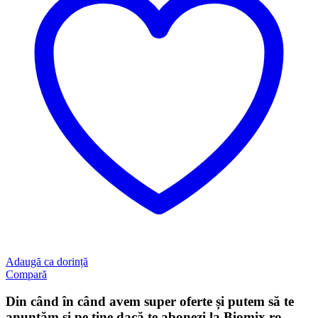
Adaugă ca dorință
Compară
Din când în când avem super oferte și putem să te
anunțăm și pe tine dacă te abonezi la Biomix.ro