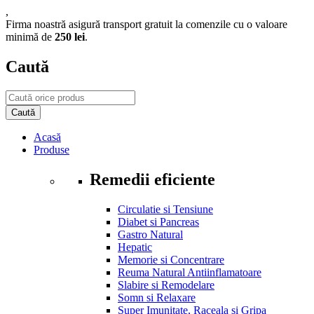
,
Firma noastră asigură transport gratuit la comenzile cu o valoare
minimă de
250 lei
.
Caută
Acasă
Produse
Remedii eficiente
Circulatie si Tensiune
Diabet si Pancreas
Gastro Natural
Hepatic
Memorie si Concentrare
Reuma Natural Antiinflamatoare
Slabire si Remodelare
Somn si Relaxare
Super Imunitate, Raceala si Gripa