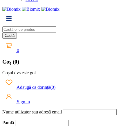
0
Coș (0)
Coșul dvs este gol
Adaugă ca dorință
(
0
)
Sign in
Nume utilizator sau adresă email
Parolă