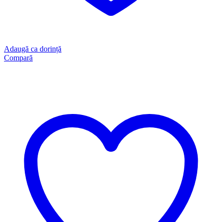
Adaugă ca dorință
Compară