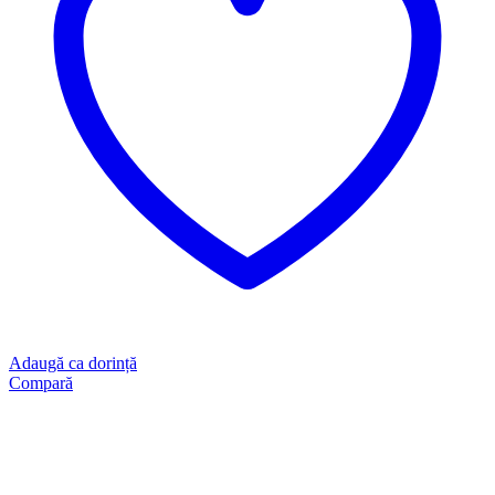
Adaugă ca dorință
Compară