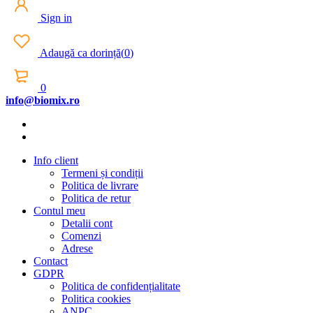
Sign in
Adaugă ca dorință
(
0
)
0
info@biomix.ro
Info client
Termeni și condiții
Politica de livrare
Politica de retur
Contul meu
Detalii cont
Comenzi
Adrese
Contact
GDPR
Politica de confidențialitate
Politica cookies
ANPC