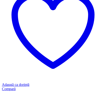
Adaugă ca dorință
Compară