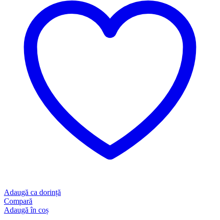
Adaugă ca dorință
Compară
Adaugă în coș