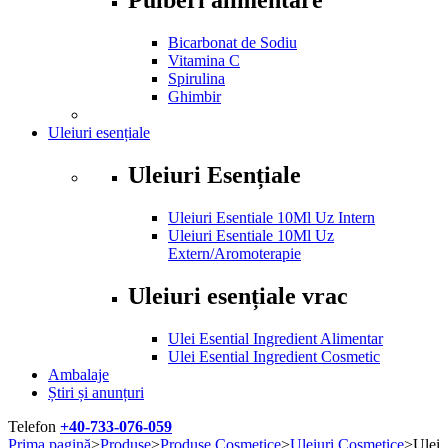
Bicarbonat de Sodiu
Vitamina C
Spirulina
Ghimbir
Uleiuri esențiale
Uleiuri Esențiale
Uleiuri Esentiale 10Ml Uz Intern
Uleiuri Esentiale 10Ml Uz
Extern/Aromoterapie
Uleiuri esențiale vrac
Ulei Esential Ingredient Alimentar
Ulei Esential Ingredient Cosmetic
Ambalaje
Știri și anunțuri
Telefon
+40-733-076-059
Prima pagină
>
Produse
>
Produse Cosmetice
>
Uleiuri Cosmetice
>
Ulei