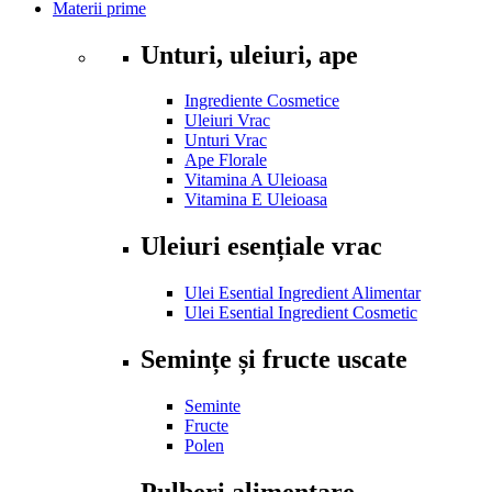
Materii prime
Unturi, uleiuri, ape
Ingrediente Cosmetice
Uleiuri Vrac
Unturi Vrac
Ape Florale
Vitamina A Uleioasa
Vitamina E Uleioasa
Uleiuri esențiale vrac
Ulei Esential Ingredient Alimentar
Ulei Esential Ingredient Cosmetic
Semințe și fructe uscate
Seminte
Fructe
Polen
Pulberi alimentare