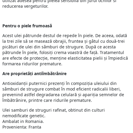
utilizat adesea pentru pielea sensibila din jurul ochilor si
reducerea vergeturilor.
Pentru o piele frumoasă
Acest ulei pătrunde destul de repede în piele. De aceea, odată
la trei zile să se masează obrajii, fruntea şi gâtul cu două-trei
picături de ulei din sâmburi de strugure. După ce acesta
pătrunde în piele, folosiţi crema voastră de faţă. Tratamentul
are efecte de protecţie, menţine elasticitatea pielii şi împiedică
formarea ridurilor premature.
Are proprietăţi antiîmbătrânire
Antioxidanţii puternici prezenţi în compoziţia uleiului din
sâmburi de strugure combat în mod eficient radicalii liberi,
prevenind astfel degradarea celulară şi apariţia semnelor de
îmbătrânire, printre care ridurile premature.
Ulei samburi de struguri rafinat, obtinut din culturi
nemodificate genetic.
Ambalat in Romania.
Provenienta: Franta