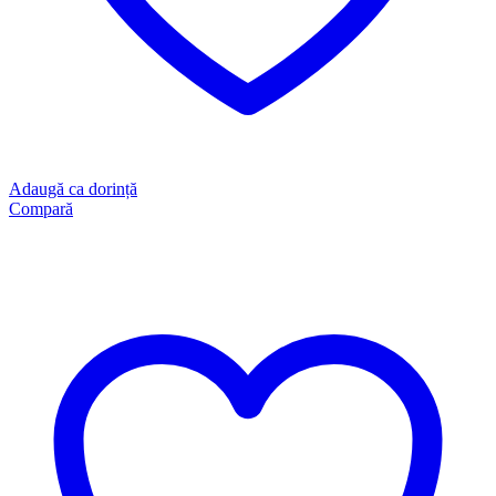
Adaugă ca dorință
Compară