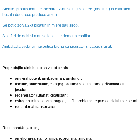
Atentie: produs foarte concentrat. A nu se utiliza direct (nediluat) in cavitatea
bucala deoarece produce arsuri.
Se pot dizolva 2-3 picaturi in miere sau sirop.
A se feri de ochi si a nu se lasa la indemana copiilor.
Ambalat la sticla farmaceutica bruna cu picurator si capac sigilat.
Proprietățile uleiului de salvie oficinală
antiviral potent, antibacterian, antifungic
lipolitic, anticelulitic, colagog, facilitează eliminarea grăsimilor din
țesuturi
regenerator cutanat, cicatrizant
estrogen-mimetic, emenagog, util în probleme legate de ciclul menstrual
regulator al transpirației
Recomandări, aplicații
ameliorarea stărilor gripale, bronșită, sinuzită