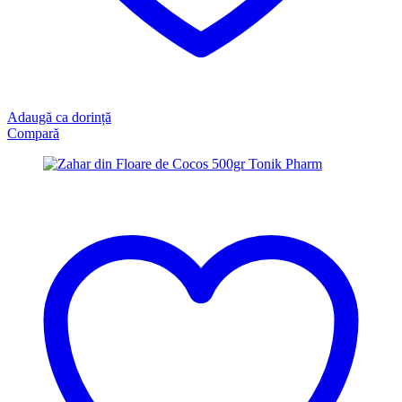
Adaugă ca dorință
Compară