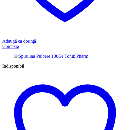
Adaugă ca dorință
Compară
Indisponibil