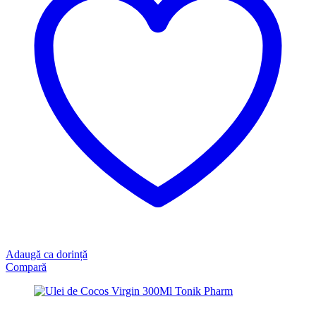
Adaugă ca dorință
Compară