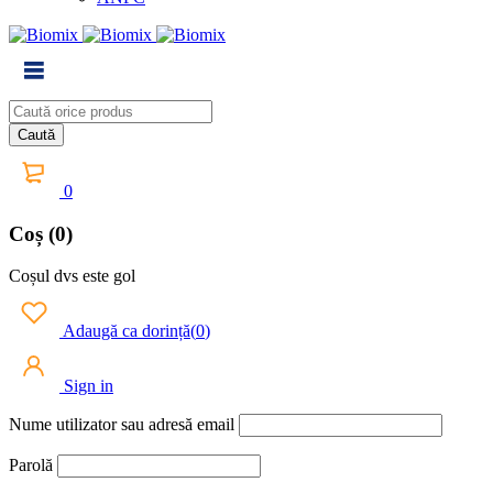
0
Coș (0)
Coșul dvs este gol
Adaugă ca dorință
(
0
)
Sign in
Nume utilizator sau adresă email
Parolă