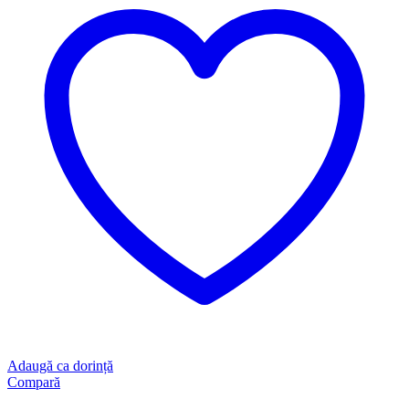
Adaugă ca dorință
Compară