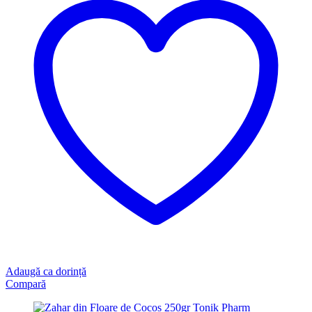
Adaugă ca dorință
Compară