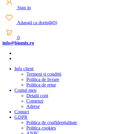
Sign in
Adaugă ca dorință
(
0
)
0
info@biomix.ro
Info client
Termeni și condiții
Politica de livrare
Politica de retur
Contul meu
Detalii cont
Comenzi
Adrese
Contact
GDPR
Politica de confidențialitate
Politica cookies
ANPC