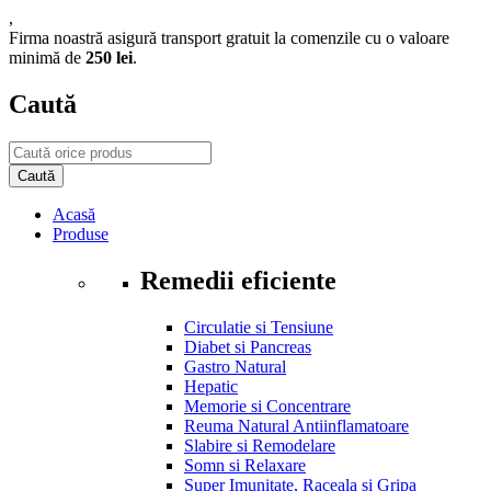
,
Firma noastră asigură transport gratuit la comenzile cu o valoare
minimă de
250 lei
.
Caută
Acasă
Produse
Remedii eficiente
Circulatie si Tensiune
Diabet si Pancreas
Gastro Natural
Hepatic
Memorie si Concentrare
Reuma Natural Antiinflamatoare
Slabire si Remodelare
Somn si Relaxare
Super Imunitate, Raceala si Gripa