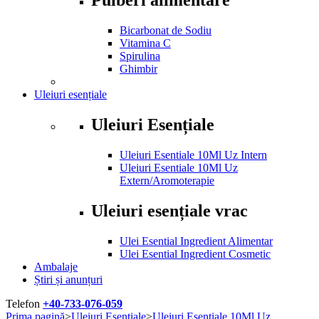
Bicarbonat de Sodiu
Vitamina C
Spirulina
Ghimbir
Uleiuri esențiale
Uleiuri Esențiale
Uleiuri Esentiale 10Ml Uz Intern
Uleiuri Esentiale 10Ml Uz
Extern/Aromoterapie
Uleiuri esențiale vrac
Ulei Esential Ingredient Alimentar
Ulei Esential Ingredient Cosmetic
Ambalaje
Știri și anunțuri
Telefon
+40-733-076-059
Prima pagină
>
Uleiuri Esentiale
>
Uleiuri Esentiale 10Ml Uz