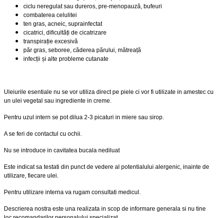
ciclu neregulat sau dureros, pre-menopauză, bufeuri
combaterea celulitei
ten gras, acneic, suprainfectat
cicatrici, dificultăți de cicatrizare
transpirație excesivă
păr gras, seboree, căderea părului, mătreață
infecții și alte probleme cutanate
Uleiurile esentiale nu se vor utiliza direct pe piele ci vor fi utilizate in amestec cu
un ulei vegetal sau ingrediente in creme.
Pentru uzul intern se pot dilua 2-3 picaturi in miere sau sirop.
A se feri de contactul cu ochii.
Nu se introduce in cavitatea bucala nediluat
Este indicat sa testati din punct de vedere al potentialului alergenic, inainte de
utilizare, fiecare ulei.
Pentru utilizare interna va rugam consultati medicul.
Descrierea nostra este una realizata in scop de informare generala si nu tine
loc recomandarilor personalului specializat.