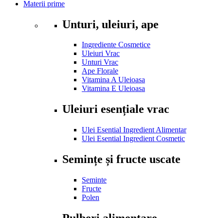
Materii prime
Unturi, uleiuri, ape
Ingrediente Cosmetice
Uleiuri Vrac
Unturi Vrac
Ape Florale
Vitamina A Uleioasa
Vitamina E Uleioasa
Uleiuri esențiale vrac
Ulei Esential Ingredient Alimentar
Ulei Esential Ingredient Cosmetic
Semințe și fructe uscate
Seminte
Fructe
Polen
Pulberi alimentare