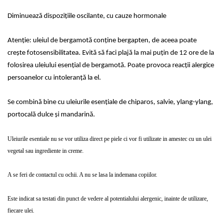
Diminuează dispozițiile oscilante, cu cauze hormonale
Atenţie: uleiul de bergamotă conţine bergapten, de aceea poate
creşte fotosensibilitatea. Evită să faci plajă la mai puţin de 12 ore de la
folosirea uleiului esenţial de bergamotă. Poate provoca reacţii alergice
persoanelor cu intoleranţă la el.
Se combină bine cu uleiurile esenţiale de chiparos, salvie, ylang-ylang,
portocală dulce şi mandarină.
Uleiurile esentiale nu se vor utiliza direct pe piele ci vor fi utilizate in amestec cu un ulei
vegetal sau ingrediente in creme.
A se feri de contactul cu ochii. A nu se lasa la indemana copiilor.
Este indicat sa testati din punct de vedere al potentialului alergenic, inainte de utilizare,
fiecare ulei.