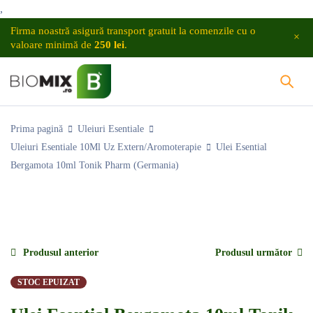
,
Firma noastră asigură transport gratuit la comenzile cu o
valoare minimă de
250 lei
.
Prima pagină
Uleiuri Esentiale
Uleiuri Esentiale 10Ml Uz Extern/Aromoterapie
Ulei Esential
Bergamota 10ml Tonik Pharm (Germania)
INDISPONIBIL
Produsul anterior
Produsul următor
STOC EPUIZAT