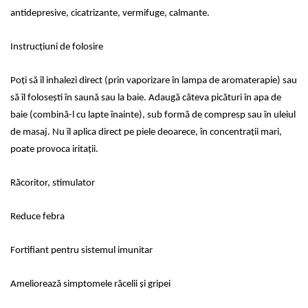
antidepresive, cicatrizante, vermifuge, calmante.
Instrucţiuni de folosire
Poți să îl inhalezi direct (prin vaporizare în lampa de aromaterapie) sau
să îl folosești în saună sau la baie. Adaugă câteva picături în apa de
baie (combină-l cu lapte înainte), sub formă de compresp sau în uleiul
de masaj. Nu îl aplica direct pe piele deoarece, în concentrații mari,
poate provoca iritații.
Răcoritor, stimulator
Reduce febra
Fortifiant pentru sistemul imunitar
Ameliorează simptomele răcelii și gripei