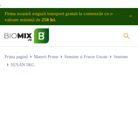
,
Firma noastră asigură transport gratuit la comenzile cu o
valoare minimă de
250 lei
.
Prima pagină
Materii Prime
Seminte si Fructe Uscate
Seminte
SUSAN 5KG