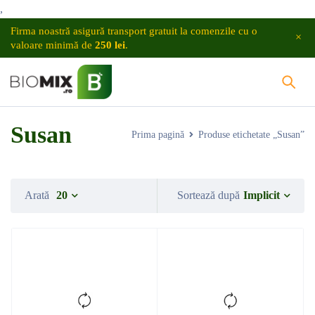
,
Firma noastră asigură transport gratuit la comenzile cu o
valoare minimă de
250 lei
.
Susan
Prima pagină
Produse etichetate „Susan”
Implicit
Arată
20
Sortează după