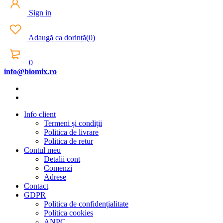
Sign in
Adaugă ca dorință
(
0
)
0
info@biomix.ro
Info client
Termeni și condiții
Politica de livrare
Politica de retur
Contul meu
Detalii cont
Comenzi
Adrese
Contact
GDPR
Politica de confidențialitate
Politica cookies
ANPC