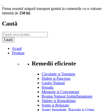
,
Firma noastră asigură transport gratuit la comenzile cu o valoare
minimă de
250 lei
.
Caută
Acasă
Produse
Remedii eficiente
Circulatie si Tensiune
Diabet si Pancreas
Gastro Natural
Hepatic
Memorie si Concentrare
Reuma Natural Antiinflamatoare
Slabire si Remodelare
Somn si Relaxare
Super Imunitate, Raceala si Gripa