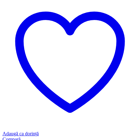
Adaugă ca dorință
Compară