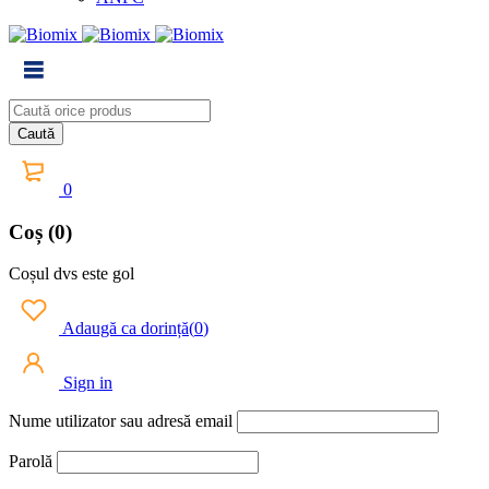
0
Coș (0)
Coșul dvs este gol
Adaugă ca dorință
(
0
)
Sign in
Nume utilizator sau adresă email
Parolă