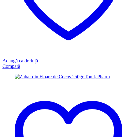
Adaugă ca dorință
Compară