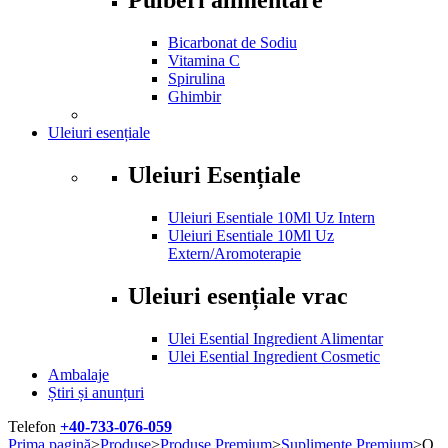
Bicarbonat de Sodiu
Vitamina C
Spirulina
Ghimbir
Uleiuri esențiale
Uleiuri Esențiale
Uleiuri Esentiale 10Ml Uz Intern
Uleiuri Esentiale 10Ml Uz
Extern/Aromoterapie
Uleiuri esențiale vrac
Ulei Esential Ingredient Alimentar
Ulei Esential Ingredient Cosmetic
Ambalaje
Știri și anunțuri
Telefon
+40-733-076-059
Prima pagină
>
Produse
>
Produse Premium
>
Suplimente Premium
>
Q