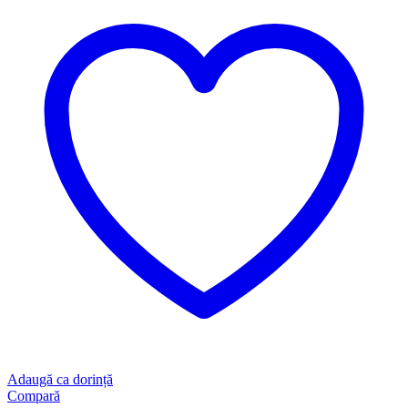
Adaugă ca dorință
Compară