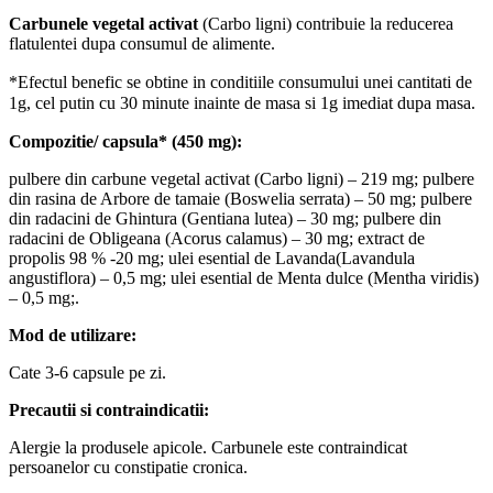
Carbunele vegetal activat
(Carbo ligni) contribuie la reducerea
flatulentei dupa consumul de alimente.
*Efectul benefic se obtine in conditiile consumului unei cantitati de
1g, cel putin cu 30 minute inainte de masa si 1g imediat dupa masa.
Compozitie/ capsula* (450 mg):
pulbere din carbune vegetal activat (Carbo ligni) – 219 mg; pulbere
din rasina de Arbore de tamaie (Boswelia serrata) – 50 mg; pulbere
din radacini de Ghintura (Gentiana lutea) – 30 mg; pulbere din
radacini de Obligeana (Acorus calamus) – 30 mg; extract de
propolis 98 % -20 mg; ulei esential de Lavanda(Lavandula
angustiflora) – 0,5 mg; ulei esential de Menta dulce (Mentha viridis)
– 0,5 mg;.
Mod de utilizare:
Cate 3-6 capsule pe zi.
Precautii si contraindicatii:
Alergie la produsele apicole. Carbunele este contraindicat
persoanelor cu constipatie cronica.