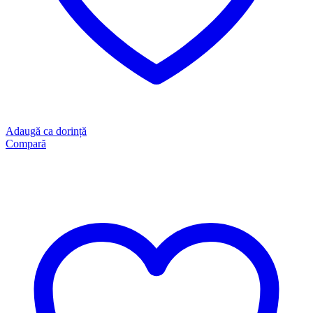
Adaugă ca dorință
Compară