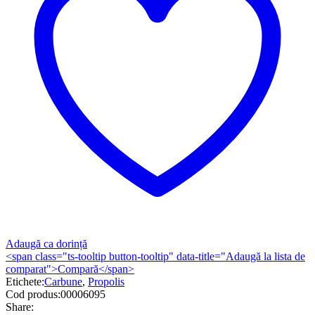
Adaugă ca dorință
<span class="ts-tooltip button-tooltip" data-title="Adaugă la lista de
comparat">Compară</span>
Etichete:
Carbune
,
Propolis
Cod produs:
00006095
Share: