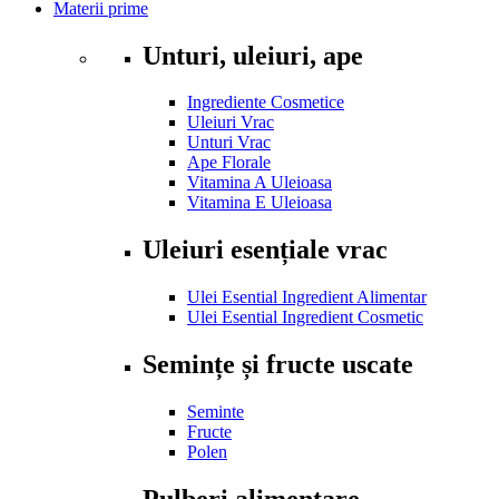
Materii prime
Unturi, uleiuri, ape
Ingrediente Cosmetice
Uleiuri Vrac
Unturi Vrac
Ape Florale
Vitamina A Uleioasa
Vitamina E Uleioasa
Uleiuri esențiale vrac
Ulei Esential Ingredient Alimentar
Ulei Esential Ingredient Cosmetic
Semințe și fructe uscate
Seminte
Fructe
Polen
Pulberi alimentare