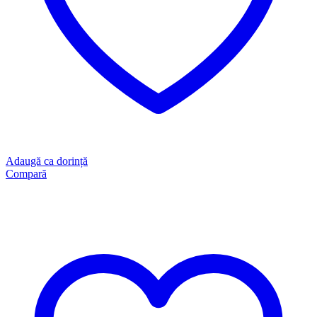
Adaugă ca dorință
Compară