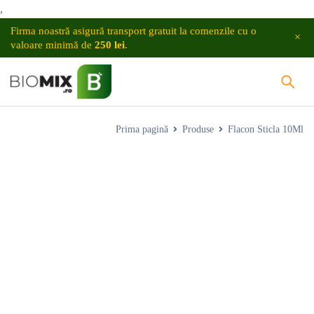
,
Firma noastră asigură transport gratuit la comenzile cu o
valoare minimă de
250 lei
.
Prima pagină
Produse
Flacon Sticla 10Ml