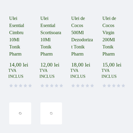
Ulei
Ulei
Ulei de
Ulei de
Esential
Esential
Cocos
Cocos
Cimbru
Scortisoara
500Ml
Virgin
10Ml
10Ml
Dezodoriza
200Ml
Tonik
Tonik
t Tonik
Tonik
Pharm
Pharm
Pharm
Pharm
14,00
lei
12,00
lei
18,00
lei
15,00
lei
TVA
TVA
TVA
TVA
INCLUS
INCLUS
INCLUS
INCLUS