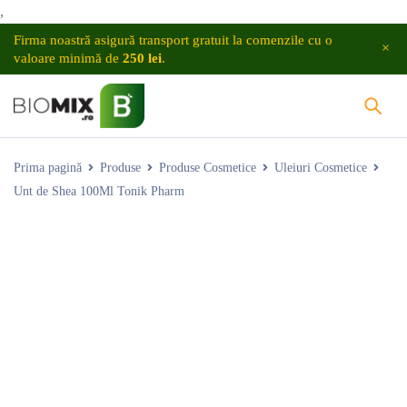
,
Firma noastră asigură transport gratuit la comenzile cu o
valoare minimă de
250 lei
.
Prima pagină
Produse
Produse Cosmetice
Uleiuri Cosmetice
Unt de Shea 100Ml Tonik Pharm