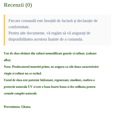
Recenzii (0)
Fiecare comandă este însoțită de factură și declarație de
conformitate.
Pentru alte documente, vă rugăm să vă asigurați de
disponibilitatea acestora înainte de a comanda.
Unt de shea obtinut din culturi nemodificate genetic si rafinat. (culoare
alba)
Nota: Producatorul materiei prime, ne asigura ca cele doua caracteristici:
virgin si rafinat nu se exclud.
Untul de shea este puternic hidratant, regenerant, emolient, confera o
protectie naturala UV si este o baza foarte buna si des utilizata pentru
cremele complet naturale.
Provenienta: Ghana.