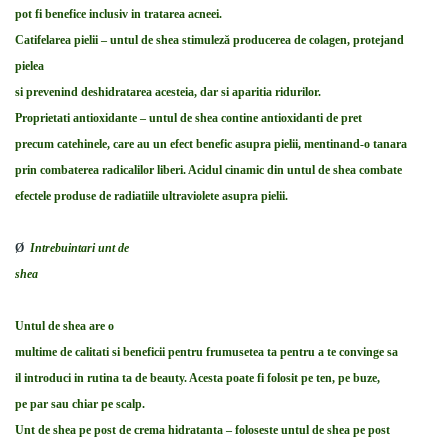
pot fi benefice inclusiv in tratarea acneei.
Catifelarea pielii – untul de shea stimulez
ă
producerea de colagen, protejand
pielea
si prevenind deshidratarea acesteia, dar si aparitia ridurilor.
Proprietati antioxidante – untul de shea contine antioxidanti de pret
precum catehinele, care au un efect benefic asupra pielii, mentinand-o tanara
prin combaterea radicalilor liberi. Acidul cinamic din untul de shea combate
efectele produse de radiatiile ultraviolete asupra pielii.
Ø
Intrebuintari unt de
shea
Untul de shea are o
multime de calitati si beneficii pentru frumusetea ta pentru a te convinge sa
il introduci in rutina ta de beauty. Acesta poate fi folosit pe ten, pe buze,
pe par sau chiar pe scalp.
Unt de shea pe post de crema hidratanta – foloseste untul de shea pe post