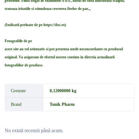
probleme. Fiind bogat in vitaminele A si E, untul de shea hidrateaza scalpul,
trateaza iritatiile si stimuleaza cresterea firelor de par.,,
(Indicatii preluate de pe https://doc.ro)
Fotografiile de pe
acest site au rol orientativ si pot prezenta unele neconcordante cu produsul
original. Va asiguram de efortul nostru continu in directia actualizarii
fotografiilor de produse.
Greutate
0,12000000 kg
Brand
Tonik Pharm
Nu există recenzii până acum.