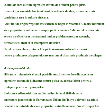
,,Untul de shea este un ingredient extrem de hranitor pentru piele,
provenit din semintele fructului facut de arborele de shea, arbore care este
considerat sacru in cultura africana.
Acest unt de origine vegetala este extrem de bogat in vitamina A, foarte hidratant
si cu proprietati vindecatoare asupra pielii. Vitamina A din untul de shea este
extrem de eficienta in tratarea mai multor probleme precum eczemele,
dermatitele si chiar si in estomparea ridurilor.
Untul de shea ofera protectie UV pielii si asigura nutrientii necesari
pentru producerea colagenului, care mentine si chiar reda productia de colagen.
Ø
Beneficii unt de shea
Hidratare – vitaminele si acizii grasi din untul de shea face din acesta un
ingredient extrem de hidratant pentru pielea ta, adesea folosit pentru a
proteja si pentru a repara pielea.
Reducerea inflamatiei – un studiu realizat in anul 2010 de catre
cercetatorii japonezi de la Universitatea Nihon din Tokyo a dovedit ca acidul
cinamic din untul de shea are proprietati antiinflamatoare. Aceste proprietati