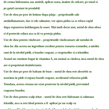
de crema hidratanta sau antirid, aplicat seara, inainte de culcare, pe tenul si
pe gatul curatate in prealabil.
Unt de shea pe post de lotiune dupa plaja – proprietatile sale
antiinflamatoare, dar si cele calmante, vor ajuta pielea sa se refaca rapid
dupa expunerea indelungata la soare. Mai mult decat atat, untul de shea ofera
si el protectie solara asa ca iti va proteja pielea.
Unt de shea pentru vindecare – proprietatile vindecatoare ale untului de
shea fac din acesta un ingredient excelent pentru tratarea eczemelor, a micilor
rani de la nivelul pielii, a buzelor crapate, a vergeturilor si a iritatiilor.
Avand un continut bogat in vitamina A, nu numai ca vindeca, insa untul de shea
are si proprietati dezinfectante.
Unt de shea pe post de balsam de buze – untul de shea este absorbit cu
usurinta in piele si repara buzele crapate, accelerand refacerea pielii.
Totodata, acesta creeaza un strat protector la nivelul pielii, prevenind
craparea buzelor.
Unt de shea pentru scalp iritat – untul de shea este hidratant si calmeaza
iritatiile, asa ca este ideal pentru a fi aplicat pe un scalp cu