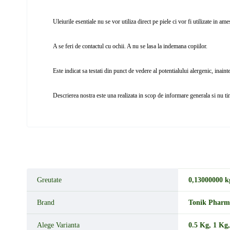
Uleiurile esentiale nu se vor utiliza direct pe piele ci vor fi utilizate in a
A se feri de contactul cu ochii. A nu se lasa la indemana copiilor.
Este indicat sa testati din punct de vedere al potentialului alergenic, inainte 
Descrierea nostra este una realizata in scop de informare generala si nu ti
Greutate
0,13000000 k
Brand
Tonik Pharm
Alege Varianta
0.5 Kg
,
1 Kg