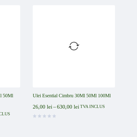
Ml 50Ml
Ulei Esential Cimbru 30Ml 50Ml 100Ml
26,00
lei
–
630,00
lei
TVA INCLUS
NCLUS