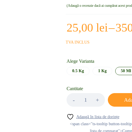
Adaugă o recenzie dacă ai cumpărat acest pro
25,00
lei
–
35
TVA INCLUS
Alege Varianta
0.5 Kg
1 Kg
50 Ml
Cantitate
Ada
<span class="ts-tooltip button-toolti
lista de comparat">Com