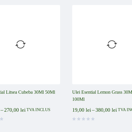
tial Litsea Cubeba 30Ml 50Ml
Ulei Esential Lemon Grass 30
100Ml
–
270,00
lei
19,00
lei
–
380,00
lei
TVA INCLUS
TVA I