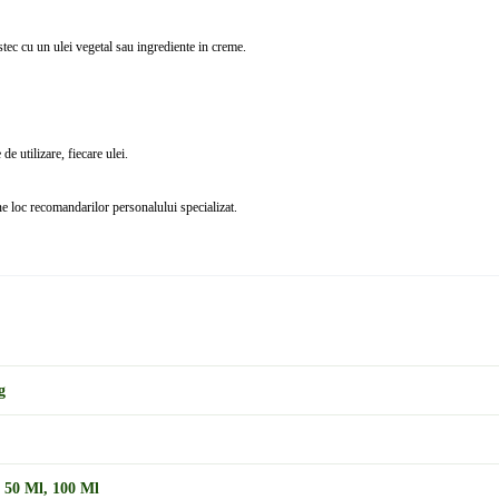
mestec cu un ulei vegetal sau ingrediente in creme.
de utilizare, fiecare ulei.
ne loc recomandarilor personalului specializat.
g
,
50 Ml
,
100 Ml