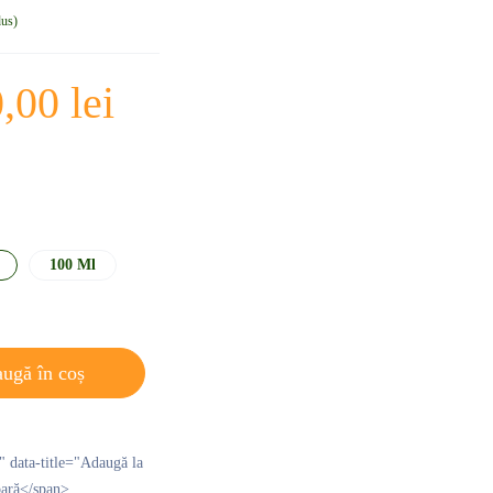
dus
0,00
lei
100 Ml
ugă în coș
p" data-title="Adaugă la
pară</span>