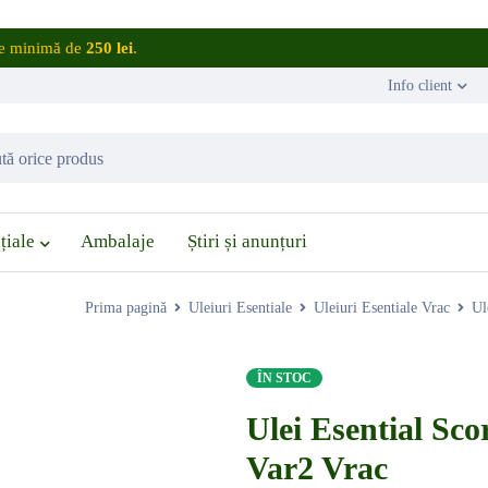
are minimă de
250 lei
.
Info client
țiale
Ambalaje
Știri și anunțuri
Prima pagină
Uleiuri Esentiale
Uleiuri Esentiale Vrac
Ul
ÎN STOC
Ulei Esential Sco
Var2 Vrac