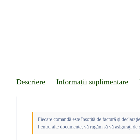
Descriere
Informații suplimentare
Fiecare comandă este însoțită de factură și declarați
Pentru alte documente, vă rugăm să vă asigurați de d