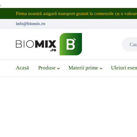
,
Firma noastră asigură transport gratuit la comenzile cu o valo
info@biomix.ro
Acasă
Produse
Materii prime
Uleiuri esen