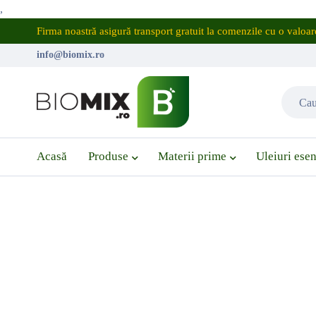
,
Firma noastră asigură transport gratuit la comenzile cu o valo
info@biomix.ro
Acasă
Produse
Materii prime
Uleiuri esen