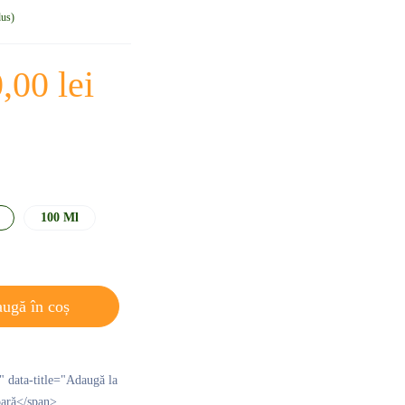
dus
0,00
lei
100 Ml
ugă în coș
p" data-title="Adaugă la
pară</span>