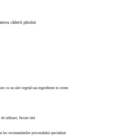
aterea căderii părului
mestec cu un ulei vegetal sau ingrediente in creme.
de utilizare, fiecare ulei.
ne loc recomandarilor personalului specializat.