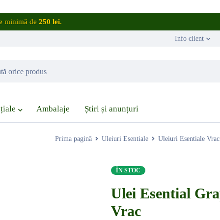
are minimă de
250 lei
.
Info client
țiale
Ambalaje
Știri și anunțuri
Prima pagină
Uleiuri Esentiale
Uleiuri Esentiale Vrac
ÎN STOC
Ulei Esential Gra
Vrac