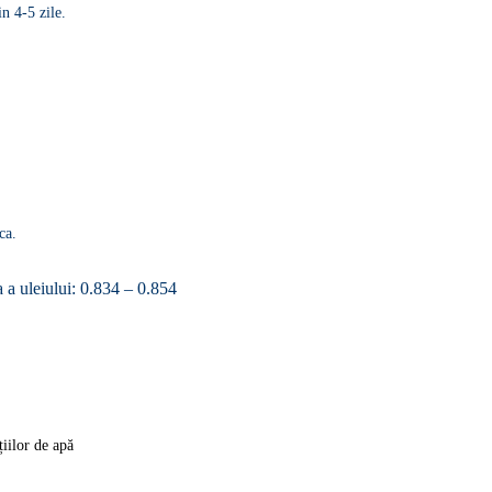
n 4-5 zile.
ca.
 a uleiului: 0.834 – 0.854
țiilor de apă