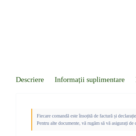
Descriere
Informații suplimentare
Fiecare comandă este însoțită de factură și declarați
Pentru alte documente, vă rugăm să vă asigurați de d