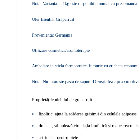
Nota: Varianta la 1kg este disponibila numai cu precomanda i
Ulei Esential Grapefruit
Provenienta: Germania
Utilizare cosmetica/aromoterapie
Ambalare in sticla farmaceutica fumurie cu eticheta economi
Densitatea aproximativa
Nota: Nu intareste pasta de sapun.
Proprietățile uleiului de grapefruit
lipolitic, ajută la scăderea grăsimii din celulele adipoase
drenant, stimulează circulația limfatică și reducerea reten
astringent pentru piele