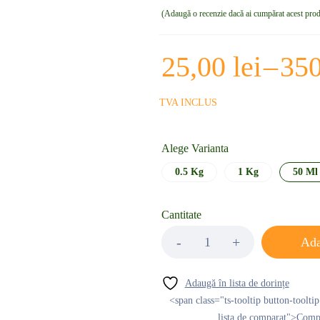
Adaugă o recenzie dacă ai cumpărat acest pro
25,00
lei
–
35
TVA INCLUS
Alege Varianta
0.5 Kg
1 Kg
50 Ml
Cantitate
Ada
<span class="ts-tooltip button-toolti
lista de comparat">Com