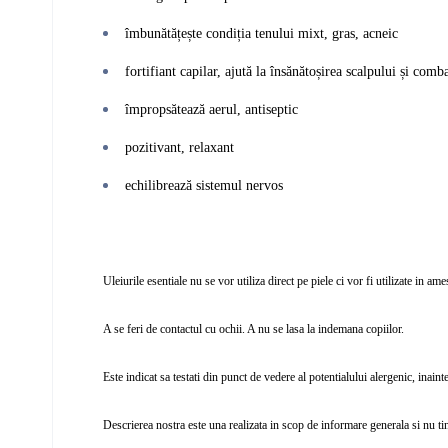
îmbunătățește condiția tenului mixt, gras, acneic
fortifiant capilar, ajută la însănătoșirea scalpului și comb
împropsătează aerul, antiseptic
pozitivant, relaxant
echilibrează sistemul nervos
Uleiurile esentiale nu se vor utiliza direct pe piele ci vor fi utilizate in a
A se feri de contactul cu ochii. A nu se lasa la indemana copiilor.
Este indicat sa testati din punct de vedere al potentialului alergenic, inainte 
Descrierea nostra este una realizata in scop de informare generala si nu ti