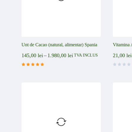
Unt de Cacao (natural, alimentar) Spania
Vitamina 
145,00
lei
–
1.980,00
lei
21,00
lei
TVA INCLUS
Evaluat la
din 5
5