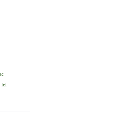
ac
0
lei