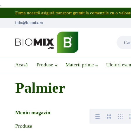
,
Firma noastră asigură transport gratuit la comenzile cu o valo
info@biomix.ro
Acasă
Produse
Materii prime
Uleiuri esen
Palmier
Meniu magazin
Produse