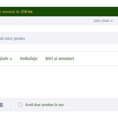
are minimă de
250 lei
.
Info client
țiale
Ambalaje
Știri și anunțuri
Arată doar produse în stoc