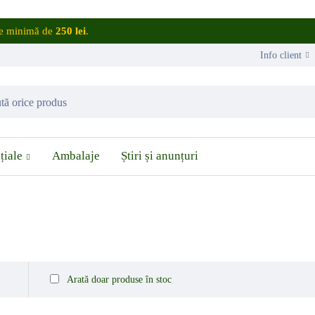
are minimă de
250 lei
.
Info client
țiale
Ambalaje
Știri și anunțuri
Arată doar produse în stoc