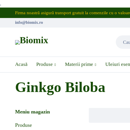
,
Firma noastră asigură transport gratuit la comenzile cu o valo
info@biomix.ro
Acasă
Produse
Materii prime
Uleiuri esen
Ginkgo Biloba
Meniu magazin
Produse